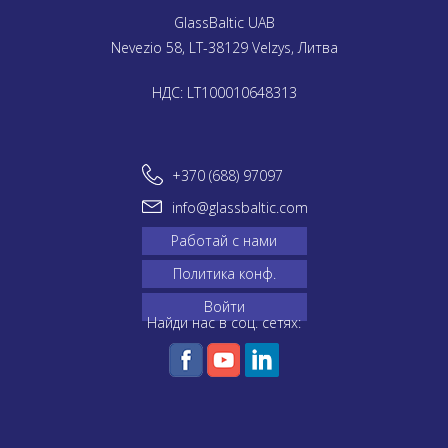
GlassBaltic UAB
Nevezio 58, LT-38129 Velzys, Литва
НДС: LT100010648313
+370 (688) 97097
info@glassbaltic.com
Работай с нами
Политика конф.
Войти
Найди нас в соц. сетях: