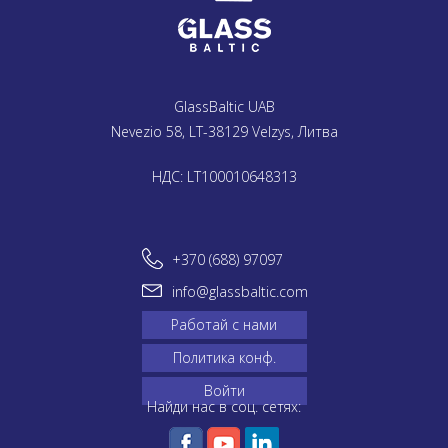
GlassBaltic UAB
Nevezio 58, LT-38129 Velzys, Литва
НДС: LT100010648313
+370 (688) 97097
info@glassbaltic.com
Работай с нами
Политика конф.
Войти
Найди нас в соц. сетях: