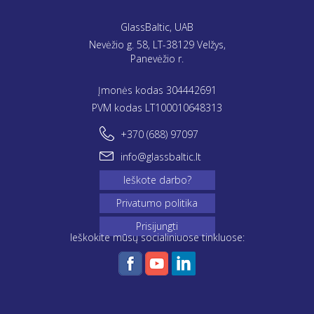
GlassBaltic, UAB
Nevėžio g. 58, LT-38129 Velžys,
Panevėžio r.
Įmonės kodas 304442691
PVM kodas LT100010648313
+370 (688) 97097
info@glassbaltic.lt
Ieškote darbo?
Privatumo politika
Prisijungti
Ieškokite mūsų socialiniuose tinkluose: