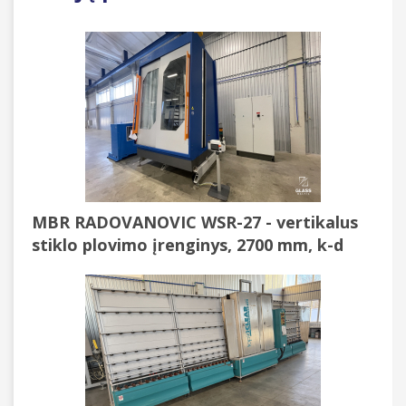
MBR RADOVANOVIC WSR-27 - vertikalus
stiklo plovimo įrenginys, 2700 mm, k-d