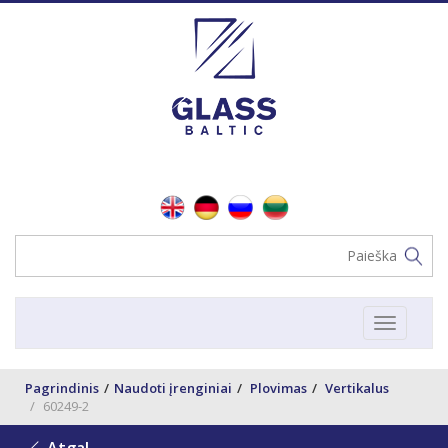
Toggle
navigat
Pagrindinis
Naudoti įrenginiai
Plovimas
Vertikalus
60249-2