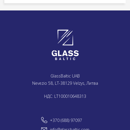
GlassBaltic UAB
Nevezio 58, LT-38129 Velzys, Литва
НДС: LT100010648313
+370 (688) 97097
info@glassbaltic.com