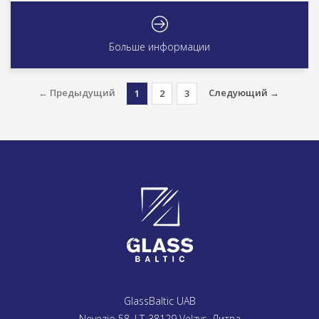
Больше информации
← Предыдущий
Следующий →
1
2
3
GlassBaltic UAB
Nevezio 58, LT-38129 Velzys, Литва