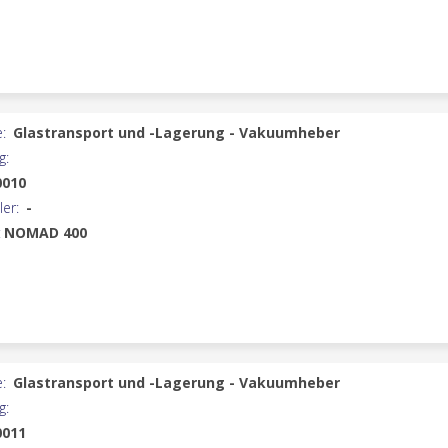
:
Glastransport und -Lagerung - Vakuumheber
g:
0010
ler:
-
:
NOMAD 400
:
Glastransport und -Lagerung - Vakuumheber
g:
0011