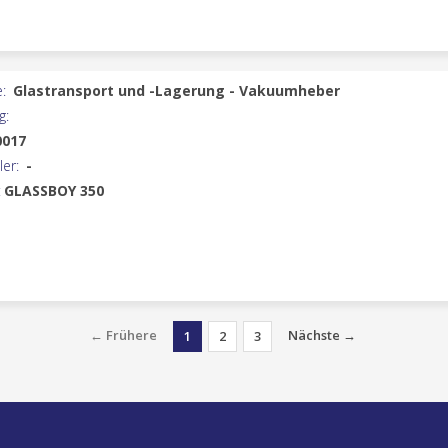
:
Glastransport und -Lagerung - Vakuumheber
g:
0017
ler:
-
:
GLASSBOY 350
← Frühere
Nächste →
1
2
3