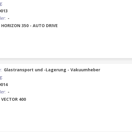
g:
0013
ler:
-
:
HORIZON 350 - AUTO DRIVE
:
Glastransport und -Lagerung - Vakuumheber
g:
0014
ler:
-
:
VECTOR 400