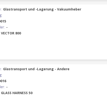
:
Glastransport und -Lagerung - Vakuumheber
g:
0015
ler:
-
:
VECTOR 800
:
Glastransport und -Lagerung - Andere
g:
0016
ler:
-
:
GLASS HARNESS 50