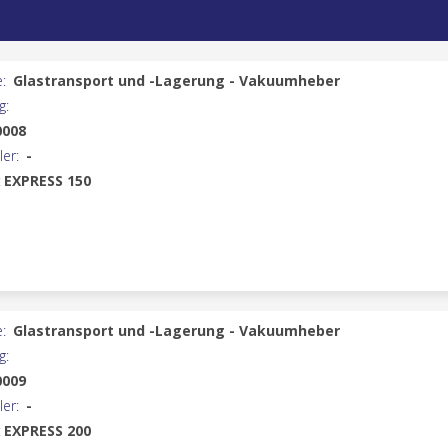
:
Glastransport und -Lagerung - Vakuumheber
g:
0008
ler:
-
:
EXPRESS 150
:
Glastransport und -Lagerung - Vakuumheber
g:
0009
ler:
-
:
EXPRESS 200