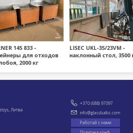
NER 145 833 -
LISEC UKL-35/23VM -
ейнеры для отходов
наклонный стол, 3500
лобоя, 2000 кг
+370 (688) 97097
elzys, Литва
info@glassbaltic.com
Работай с нами
Политика конф.