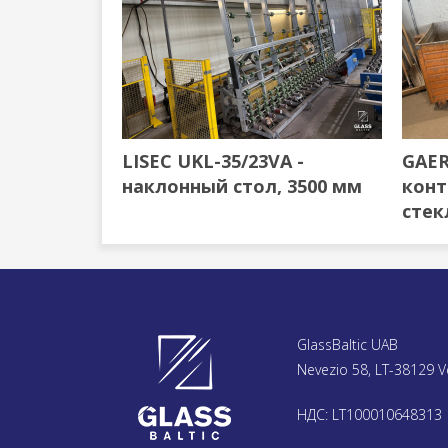
LISEC UKL-35/23VA -
GAER
наклонный стол, 3500 мм
конт
стек
GlassBaltic UAB
Nevezio 58, LT-38129 V
НДС: LT100010648313