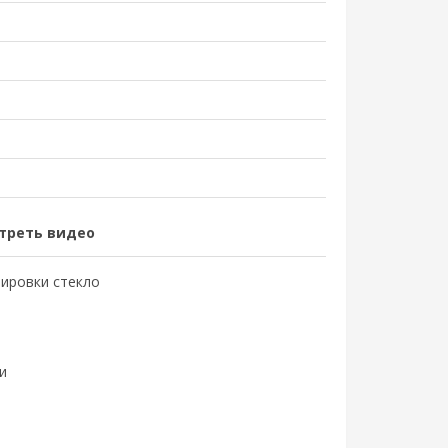
треть видео
тировки стекло
и