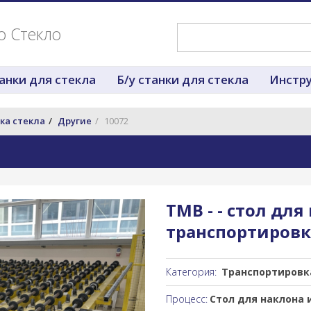
о Стекло
анки для стекла
Б/у станки для стекла
Инстру
ка стеклa
Другие
10072
TMB - - cтол для
транспортировк
Категория:
Транспортировка
Процесс:
Cтол для наклона 