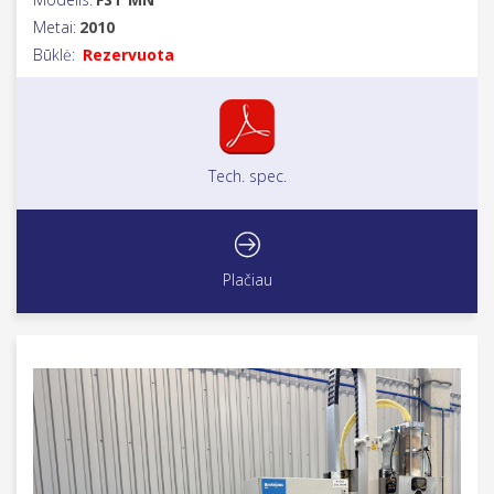
Metai:
2010
Būklė:
Rezervuota
Tech. spec.
Plačiau