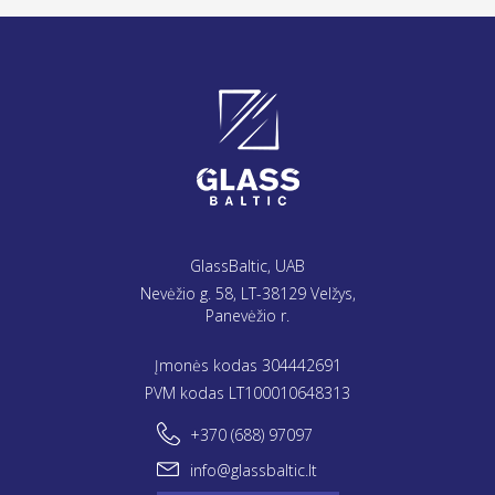
GlassBaltic, UAB
Nevėžio g. 58, LT-38129 Velžys,
Panevėžio r.
Įmonės kodas 304442691
PVM kodas LT100010648313
+370 (688) 97097
info@glassbaltic.lt