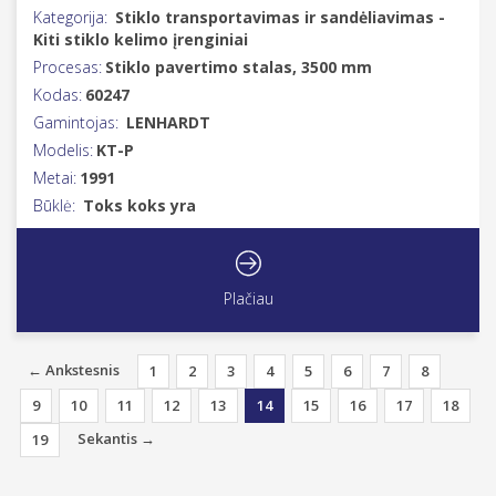
Kategorija:
Stiklo transportavimas ir sandėliavimas -
Kiti stiklo kelimo įrenginiai
Procesas:
Stiklo pavertimo stalas, 3500 mm
Kodas:
60247
Gamintojas:
LENHARDT
Modelis:
KT-P
Metai:
1991
Būklė:
Toks koks yra
Plačiau
← Ankstesnis
1
2
3
4
5
6
7
8
9
10
11
12
13
14
15
16
17
18
Sekantis →
19