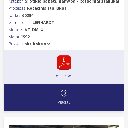
Kategorija:
Stiklo paketų gamyba - Rotaciniai staliukai
Procesas:
Rotacinis staliukas
Kodas:
60234
Gamintojas:
LENHARDT
Modelis:
VT-DM-4
Metai:
1992
Būklė:
Toks koks yra
Tech. spec.
Plačiau