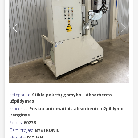
Kategorija:
Stiklo paketų gamyba - Absorbento
užpildymas
Procesas:
Pusiau automatinis absorbento užpildymo
įrenginys
Kodas:
60238
Gamintojas:
BYSTRONIC
Modelis:
FST MN