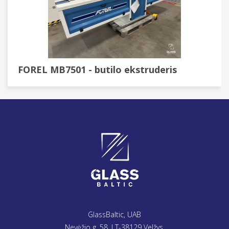
FOREL MB7501 - butilo ekstruderis
GlassBaltic, UAB
Nevėžio g. 58, LT-38129 Velžys,