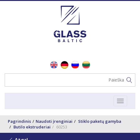
Toggle
navigat
Pagrindinis
Naudoti įrenginiai
Stiklo paketų gamyba
Butilo ekstruderiai
60253