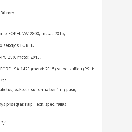
ę
s: 80 mm
nginio FOREL VW 2800, metai: 2015,
o sekcijos FOREL,
PG 280, metai: 2015,
OREL SA 1428 (metai: 2015) su polisulfidu (PS) ir
/25.
 paketus, paketus su forma bei 4-rių pusių
ys prisegtas kaip Tech. spec. failas
boje