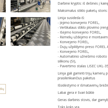
Darbinė kryptis: iš dešinės į kair
Maksimalus stiklo paketų stori
Linija susideda iš:
- Įėjimo konvejerio FOREL,
- Vertikalaus stiklo plovimo įre
- Išėjimo konvejerio FOREL,
- Rėmelių uždėjimo ir montavim
- Konvejerio FOREL,
- Dujų užpildymo preso FOREL A
- Konvejerio FOREL,
- Automatinio užnešimo roboto F
silikonu (SI),
- Pavertimo stalas LISEC UKL-35
Linija gali gaminti trijų kamerų
prasilenkiančius paketus
Išsidėstymo ir išmatavimų brėžin
lių
Labai gera ir švari būklė
Geras darbinis stovis, dar gamy
Toks koks yra