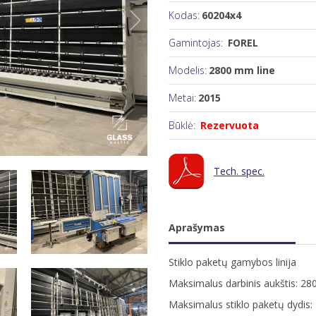
Kodas:
60204x4
Gamintojas:
FOREL
Modelis:
2800 mm line
Metai:
2015
Būklė:
Rezervuota
Tech. spec.
Aprašymas
Stiklo paketų gamybos linija
Maksimalus darbinis aukštis: 2
Maksimalus stiklo paketų dydi