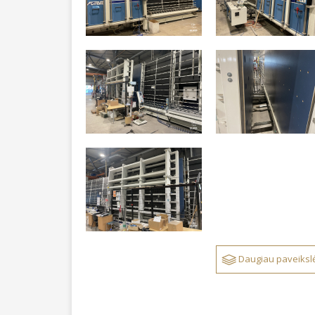
Daugiau paveikslė