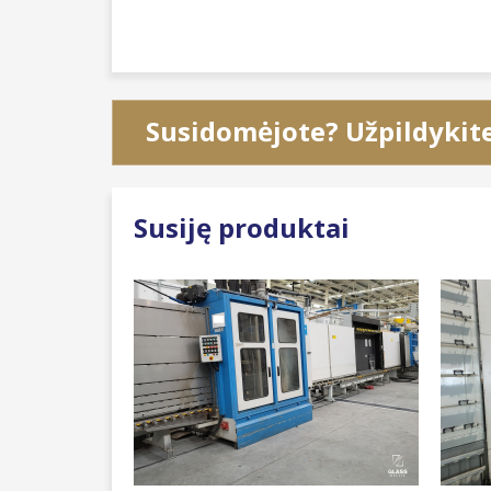
Susidomėjote? Užpildykit
Susiję produktai