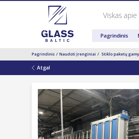
Viskas apie 
Pagrindinis
Pagrindinis
Naudoti įrenginiai
Stiklo paketų gam
Atgal