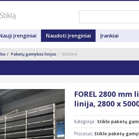
Stiklą
Nauji įrenginiai
Naudoti įrenginiai
Įrankiai
yba
Paketų gamybos linijos
60204x4
FOREL 2800 mm li
linija, 2800 x 50
Kategorija:
Stiklo paketų gamy
Procesas:
Stiklo paketų gamyb