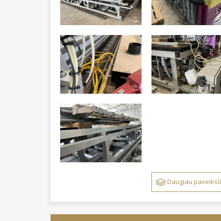
Daugiau paveikslė