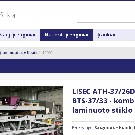
Stiklą
Nauji įrenginiai
Naudoti įrenginiai
Įrankiai
(laminuotas + float)
10065
LISEC ATH-37/26D 
BTS-37/33 - kombi
laminuoto stiklo
Kategorija:
Raižymas - Kombi (