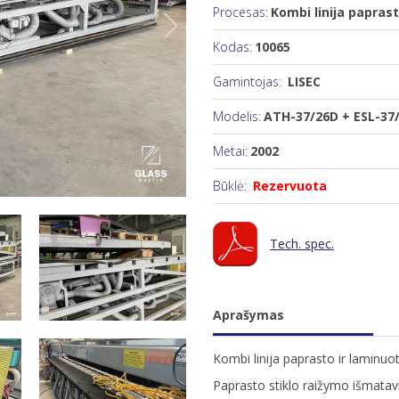
Procesas:
Kombi linija paprast
Kodas:
10065
Gamintojas:
LISEC
Modelis:
ATH-37/26D + ESL-37/
Metai:
2002
Būklė:
Rezervuota
Tech. spec.
Aprašymas
Kombi linija paprasto ir laminuot
Paprasto stiklo raižymo išmata