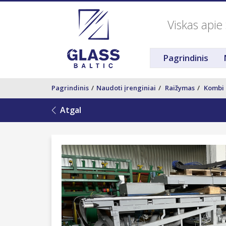
Viskas apie 
Pagrindinis
Pagrindinis
Naudoti įrenginiai
Raižymas
Kombi 
Atgal