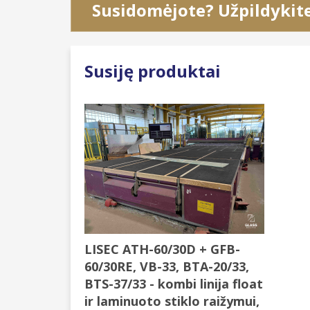
Susidomėjote? Užpildykit
Susiję produktai
LISEC ATH-60/30D + GFB-
60/30RE, VB-33, BTA-20/33,
BTS-37/33 - kombi linija float
ir laminuoto stiklo raižymui,