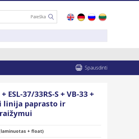
Spausdinti
+ ESL-37/33RS-S + VB-33 +
 linija paprasto ir
 raižymui
laminuotas + float)