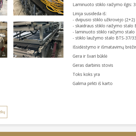
Laminuoto stiklo raižymo ilgis:
Linija susideda iš:
- dvipusio stiklo užkrovėjo (2+
- skaidraus stiklo raižymo stalo
- laminuoto stiklo raižymo stalo
- stiklo laužymo stalo BTS-37/33
Išsidėstymo ir išmatavimų brėžin
Gera ir švari būklė
Geras darbinis stovis
Toks koks yra
Galima pirkti iš karto
lių