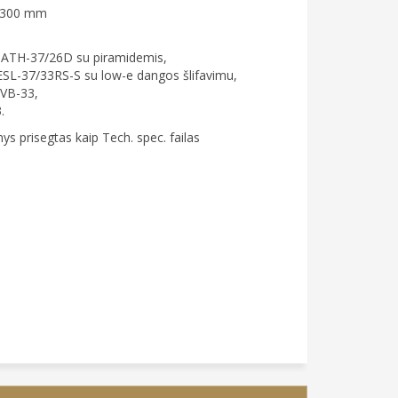
 3300 mm
2) ATH-37/26D su piramidemis,
 ESL-37/33RS-S su low-e dangos šlifavimu,
 VB-33,
.
ys prisegtas kaip Tech. spec. failas