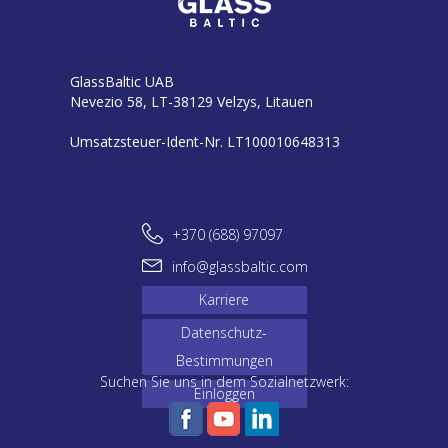
GlassBaltic UAB
Nevezio 58, LT-38129 Velzys, Litauen
Umsatzsteuer-Ident-Nr. LT100010648313
+370 (688) 97097
info@glassbaltic.com
Karriere
Datenschutz-
Bestimmungen
Suchen Sie uns in dem Sozialnetzwerk:
Einloggen