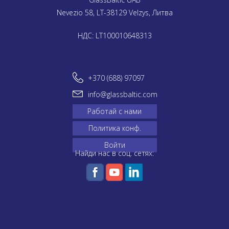
Nevezio 58, LT-38129 Velzys, Литва
НДС: LT100010648313
+370 (688) 97097
info@glassbaltic.com
Работай с нами
Политика конф.
Войти
Найди нас в соц. сетях: