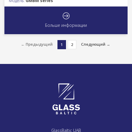
Модель:
GMBM series
Больше информации
← Предыдущий
Следующий →
1
2
GlassBaltic UAB