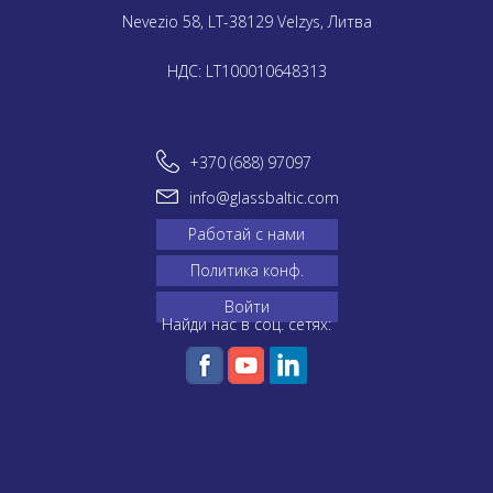
Nevezio 58, LT-38129 Velzys, Литва
НДС: LT100010648313
+370 (688) 97097
info@glassbaltic.com
Работай с нами
Политика конф.
Войти
Найди нас в соц. сетях: