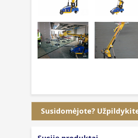
Susidomėjote? Užpildykit
Susiję produktai