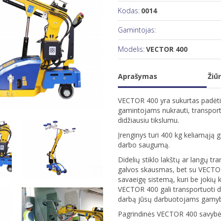
Kodas:
0014
Gamintojas:
Modelis:
VECTOR 400
Aprašymas
Žiūr
VECTOR 400 yra sukurtas padėti 
gamintojams nukrauti, transportu
didžiausiu tikslumu.
Įrenginys turi 400 kg keliamąją 
darbo saugumą.
Didelių stiklo lakštų ar langų t
galvos skausmas, bet su VECTOR
savaeigę sistemą, kuri be jokių kl
VECTOR 400 gali transportuoti did
darbą jūsų darbuotojams gamybo
Pagrindinės VECTOR 400 savybė