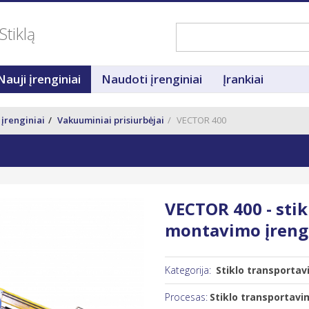
Stiklą
Nauji įrenginiai
Naudoti įrenginiai
Įrankiai
 įrenginiai
Vakuuminiai prisiurbėjai
VECTOR 400
VECTOR 400 - stik
montavimo įrengi
Kategorija:
Stiklo transportavi
Procesas:
Stiklo transportavi