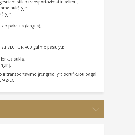
sniam stiklo transportavimui ir kelimui,
eliame aukštyje,
kštyje,
tiklo paketus (langus),
.
u su VECTOR 400 galime pasiūlyti:
lenktą stiklą,
nginį.
ir transportavimo įrenginiai yra sertifikuoti pagal
6/42/EC