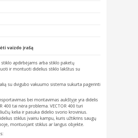
ėti vaizdo įrašą
stiklo apdirbėjams arba stiklo paketų
oti ir montuoti didelius stiklo lakštus su
galią su dvigubo vakuumo sistema sukurta pagerinti
ransportavimas bei montavimas aukštyje yra didelis
 400 tai nėra problema. VECTOR 400 turi
iučių kelia ir pasuka didelio svorio krovinius.
elius stiklus įvairiu kampu, kuris užtikrins saugų
je, montuojant stiklus ar langus objekte.
s: