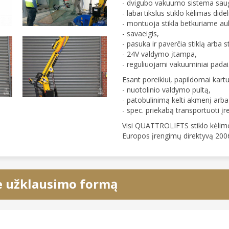
- dvigubo vakuumo sistema sauge
- labai tikslus stiklo kėlimas did
- montuoja stikla betkuriame au
- savaeigis,
- pasuka ir paverčia stiklą arba s
- 24V valdymo įtampa,
- reguliuojami vakuuminiai padai
Esant poreikiui, papildomai kart
- nuotolinio valdymo pultą,
- patobulinimą kelti akmenį arba 
- spec. priekabą transportuoti įre
Visi QUATTROLIFTS stiklo kėlimo 
Europos įrengimų direktyvą 200
e užklausimo formą