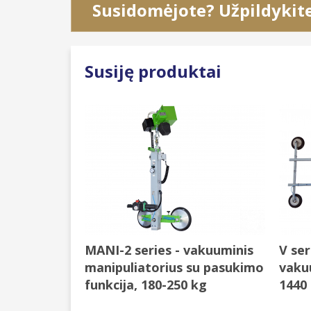
Susidomėjote? Užpildykit
Susiję produktai
MANI-2 series - vakuuminis
V ser
manipuliatorius su pasukimo
vakuu
funkcija, 180-250 kg
1440