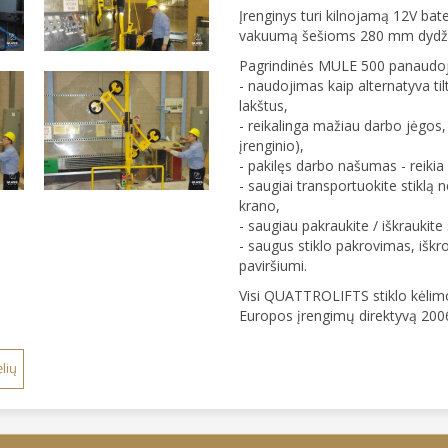
Įrenginys turi kilnojamą 12V ba
vakuumą šešioms 280 mm dydž
Pagrindinės MULE 500 panaudoj
- naudojimas kaip alternatyva til
lakštus,
- reikalinga mažiau darbo jėgos, n
įrenginio),
- pakilęs darbo našumas - reikia 
- saugiai transportuokite stiklą n
krano,
- saugiau pakraukite / iškraukite 
- saugus stiklo pakrovimas, iškr
paviršiumi.
Visi QUATTROLIFTS stiklo kėlimo 
Europos įrengimų direktyvą 200
lių