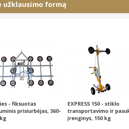
e užklausimo formą
ies - fiksuotas
EXPRESS 150 - stiklo
minis prisiurbėjas, 360-
transportavimo ir pas
 kg
įrenginys, 150 kg