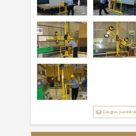
Daugiau paveikslė