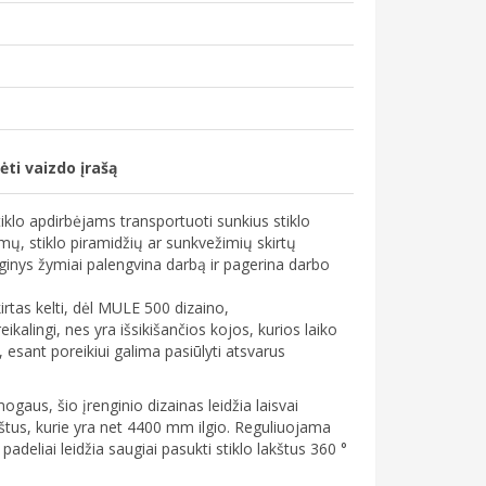
ėti vaizdo įrašą
klo apdirbėjams transportuoti sunkius stiklo
imų, stiklo piramidžių ar sunkvežimių skirtų
renginys žymiai palengvina darbą ir pagerina darbo
irtas kelti, dėl MULE 500 dizaino,
ikalingi, nes yra išsikišančios kojos, kurios laiko
ma, esant poreikiui galima pasiūlyti atsvarus
aus, šio įrenginio dizainas leidžia laisvai
akštus, kurie yra net 4400 mm ilgio. Reguliuojama
padeliai leidžia saugiai pasukti stiklo lakštus 360 °