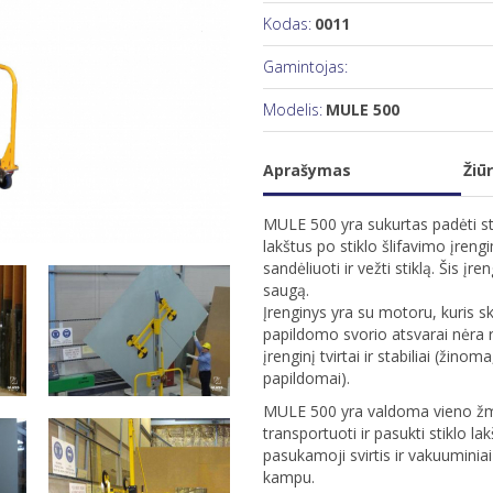
Kodas:
0011
Gamintojas:
Modelis:
MULE 500
Aprašymas
Žiūr
MULE 500 yra sukurtas padėti sti
lakštus po stiklo šlifavimo įreng
sandėliuoti ir vežti stiklą. Šis į
saugą.
Įrenginys yra su motoru, kuris sk
papildomo svorio atsvarai nėra re
įrenginį tvirtai ir stabiliai (žino
papildomai).
MULE 500 yra valdoma vieno žmog
transportuoti ir pasukti stiklo l
pasukamoji svirtis ir vakuuminiai 
kampu.