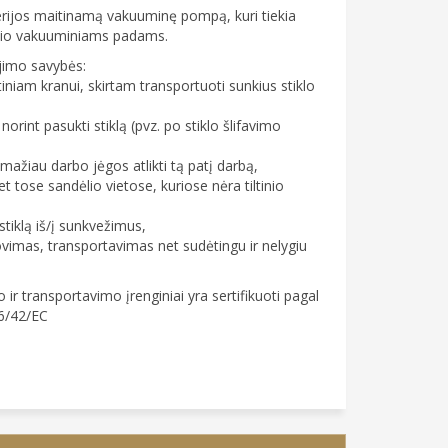
terijos maitinamą vakuuminę pompą, kuri tiekia
io vakuuminiams padams.
imo savybės:
tiniam kranui, skirtam transportuoti sunkius stiklo
orint pasukti stiklą (pvz. po stiklo šlifavimo
mažiau darbo jėgos atlikti tą patį darbą,
et tose sandėlio vietose, kuriose nėra tiltinio
stiklą iš/į sunkvežimus,
ovimas, transportavimas net sudėtingu ir nelygiu
ir transportavimo įrenginiai yra sertifikuoti pagal
6/42/EC