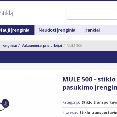
Stiklą
Nauji įrenginiai
Naudoti įrenginiai
Įrankiai
 įrenginiai
Vakuuminiai prisiurbėjai
MULE 500
MULE 500 - stiklo
pasukimo įrengin
Kategorija:
Stiklo transportavi
Procesas:
Stiklo transportavi