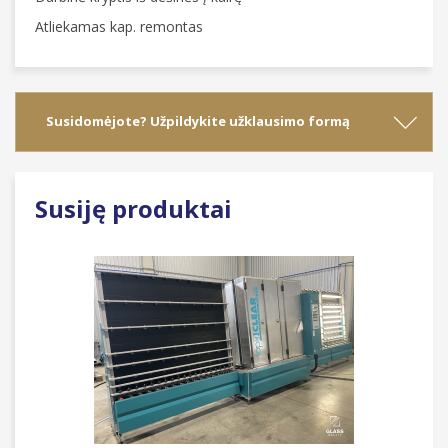
Atliekamas kap. remontas
Susidomėjote? Užpildykite užklausimo formą
Susiję produktai