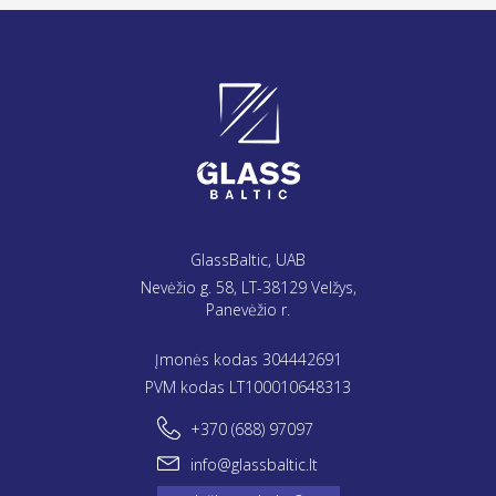
GlassBaltic, UAB
Nevėžio g. 58, LT-38129 Velžys,
Panevėžio r.
Įmonės kodas 304442691
PVM kodas LT100010648313
+370 (688) 97097
info@glassbaltic.lt