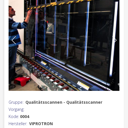
Gruppe:
Qualitätsscannen - Qualitätsscanner
Vorgang:
Kode:
0004
Hersteller:
VIPROTRON